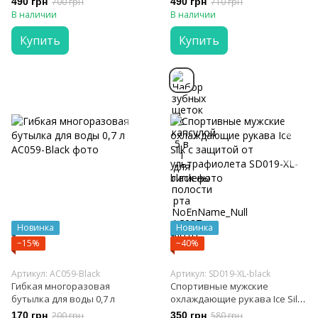
490 грн
700 грн
490 грн
710 грн
В наличии
В наличии
Купить
Купить
Новинка
Новинка
−15%
−40%
Артикул: AC059-Black
Артикул: SD019-XL-black
Гибкая многоразовая
Спортивные мужские
бутылка для воды 0,7 л
охлаждающие рукава Ice Silk
с защитой от ультрафиолета
170 грн
200 грн
350 грн
580 грн