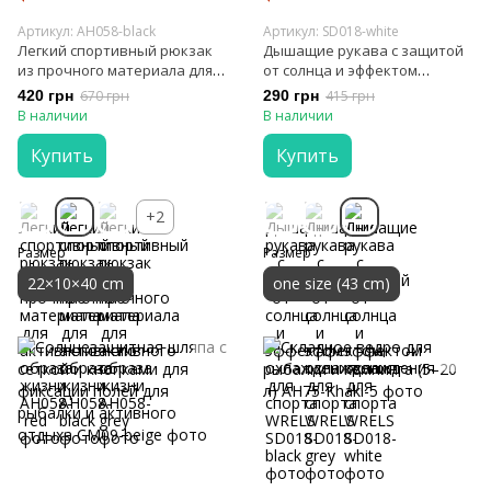
Артикул: AH058-black
Артикул: SD018-white
Легкий спортивный рюкзак
Дышащие рукава с защитой
из прочного материала для
от солнца и эффектом
активного образа жизни
охлаждения для спорта
420 грн
670 грн
290 грн
415 грн
WRELS
В наличии
В наличии
Купить
Купить
+2
Размер
Размер
22×10×40 cm
one size (43 cm)