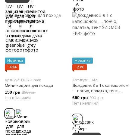
Новинка
Новинка
−40%
−23%
Артикул: FB37-Green
Артикул: FB42
Мини-коврик для похода
Дождевик 3 в 1 с капюшоном
— пончо, палатка, тент
150 грн
250 грн
SZDMCB
Нет в наличии
690 грн
900 грн
Нет в наличии
Размер