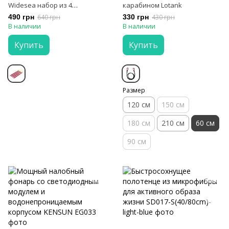
Widesea набор из 4
карабином Lotank
алюминиевых шлифованных
490 грн
640 грн
330 грн
430 грн
гвоздей
В наличии
В наличии
Купить
Купить
Размер
120 см
150 см
180 см
210 см
60 cм
90 см