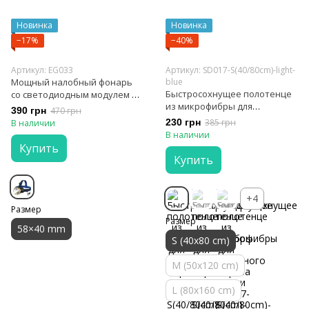
Новинка
Новинка
−17%
−40%
Артикул: EG033
Артикул: SD017-S(40/80cm)-light-
Мощный налобный фонарь
blue
Быстросохнущее полотенце
со светодиодным модулем и
из микрофибры для
водонепроницаемым
390 грн
470 грн
активного образа жизни
корпусом KENSUN
230 грн
385 грн
В наличии
В наличии
Купить
Купить
+4
Размер
Размер
58×40 mm
S (40x80 cm)
M (50x120 cm)
L (80x160 cm)