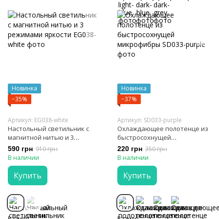
Новинка
Новинка
−35%
−37%
Артикул: EG038-white
Артикул: SD033-purple
Настольный светильник с
Охлаждающее полотенце из
магнитной нитью и 3
быстросохнущей
режимами яркости
микрофибры
590 грн
910 грн
220 грн
350 грн
В наличии
В наличии
Купить
Купить
Размер
Размер