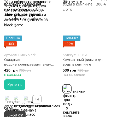
Новинка
Новинка
−40%
−29%
Артикул: CM08-black
Артикул: FB06-A
Складная
Компактный фильтр для
водонепроницаемая панама
воды в кемпинге
Yuliacc с UV-защитой для
420 грн
700 грн
530 грн
750 грн
туризма и активного отдыха
В наличии
Нет в наличии
Купить
+4
Размер
56–58 cm