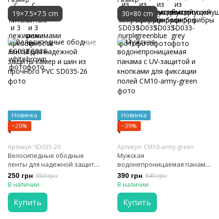
19×7.5×7.5 cm
30×80 cm
Новинка
Новинка
−29%
−39%
Артикул: SD035-26
Артикул: CM10-army-green
Велосипедные ободные
Мужская
ленты для надежной защиты
водонепроницаемая панама
камер и шин из прочного PVC
с UV-защитой и кнопками для
250 грн
350 грн
390 грн
640 грн
фиксации полей
В наличии
В наличии
Купить
Купить