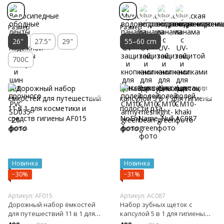
Размер
Размер
26"
27.5"
29"
55–60 cm
700C
Новинка
Новинка
−30%
−31%
Артикул: AF015
Артикул: AC087
Дорожный набор ёмкостей
Набор зубных щеток с
для путешествий 11 в 1 для
капсулой 5 в 1 для гигиены
косметики и средств гигиены
полости рта NoEnName_Null