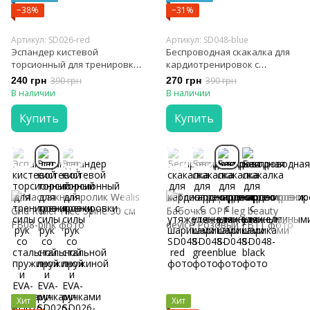
−38%
−31%
Артикул: SD026-red
Артикул: SD048-blue
Эспандер кистевой
Беспроводная скакалка для
торсионный для тренировки
кардиотренировок с
силы рук со стальной
утяжеленными шариками
240 грн
390 грн
270 грн
390 грн
пружиной и EVA-ручками
В наличии
В наличии
Купить
Купить
Хит
Хит