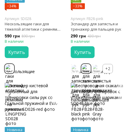
−34%
−33%
Артикул: SD028
Артикул: FB28-pink
Нескользящие гаки для
Эспандер для запястья и
тяжелой атлетики с ремнями
тренажер для пальцев рук
на запястья LINGPENG
590 грн
890 грн
290 грн
430 грн
В наличии
В наличии
Купить
Купить
+2
Новинка
Новинка