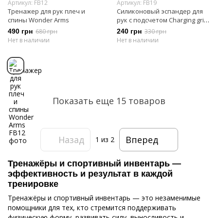
Артикул: FB12
Артикул: FB19
Тренажер для рук плеч и
Силиконовый эспандер для
спины Wonder Arms
рук с подсчетом Charging grip
4,5 кг
490 грн
680 грн
240 грн
330 грн
Нет в наличии
Нет в наличии
Показать еще 15 товаров
Назад
Вперед
1
из 2
Тренажёры и спортивный инвентарь —
эффективность и результат в каждой
тренировке
Тренажёры и спортивный инвентарь — это незаменимые
помощники для тех, кто стремится поддерживать
физическую форму, развивать силу, выносливость и