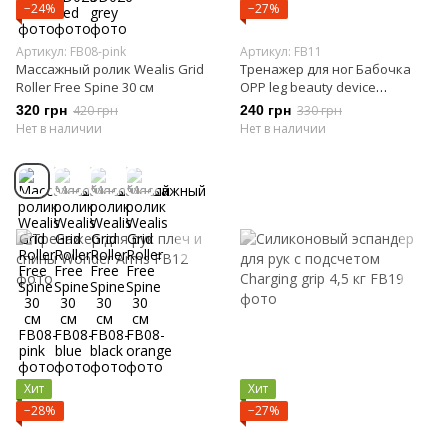
−24%
−27%
Артикул: FB08-pink
Артикул: FB11
Массажный ролик Wealis Grid
Тренажер для ног Бабочка
Roller Free Spine 30 см
OPP leg beauty device
Розовый
320 грн
420 грн
240 грн
330 грн
Нет в наличии
Нет в наличии
Хит
Хит
−28%
−27%