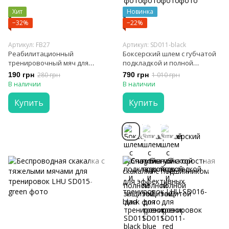
Хит
Новинка
−32%
−22%
Артикул: FB27
Артикул: SD011-black
Реабилитационный
Боксерский шлем с губчатой
тренировочный мяч для
подкладкой и полной
захвата
защитой для тренировок
190 грн
280 грн
790 грн
1 010 грн
В наличии
В наличии
Купить
Купить