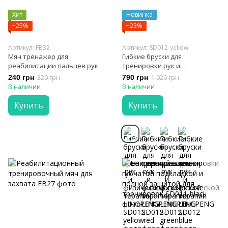
Хит
Новинка
−25%
−23%
Артикул: FB32
Артикул: SD012-yellow
Мяч тренажер для
Гибкие бруски для
реабилитации пальцев рук
тренировки рук и
физической терапии
240 грн
320 грн
790 грн
1 020 грн
LINGPENG
В наличии
В наличии
Купить
Купить