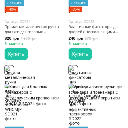
Новинка
Новинка
−40%
−35%
Артикул: SD021
Артикул: SD022
Прямая металлическая ручка
Эластичные фиксаторы для
для тяги для силовых
дверей с нескользящими
тренировок WHCMJP
ручками для эффективных
820 грн
1 370 грн
240 грн
370 грн
тренировок
В наличии
В наличии
Купить
Купить