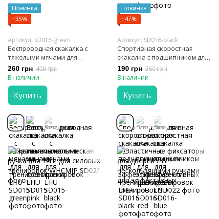
Новинка
Новинка
−35%
−47%
Артикул: SD015-green
Артикул: SD016-black
Беспроводная скакалка с
Спортивная скоростная
тяжелыми мячами для
скакалка с подшипником для
тренировок LHU
эффективных тренировок
260 грн
400 грн
190 грн
360 грн
LHU
В наличии
В наличии
Купить
Купить