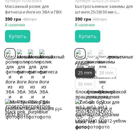
Артикул: FD08-black
Артикул: SD023-25-black
Массажный ролик для
Быстросъемные зажимы для
фитнеса и йоги из ЭВА и ПВХ
штанги 25/28/30 мм с
блокировкой вращения (2
390 грн
480 грн
390 грн
600 грн
шт.)
В наличии
В наличии
Купить
Купить
Размер
25 mm
28 mm
30 mm