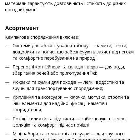
матеріали гарантують довговічність і стійкість до різних
погодних умов.
Асортимент
Кемпінгове спорядження включає:
Системи для облаштування табору — намети, тенти,
дощовики та пончо, що забезпечують захист від негоди
та комфортне перебування на природі;
Переносні контейнери та
складані відра
— для води,
зберігання речей або приготування їжі;
Рюкзаки та сумки для походів — легкі, водостійкі та
зручні для транспортування спорядження;
Кріплення та аксесуари — кілочки, мотузки, стропи та
інші елементи для надійної фіксації наметів і
спорядження;
Похідні килимки та підстилки — забезпечують тепло,
ізоляцію та комфорт під час ночівлі;
Міні-набори та компактні аксесуари — для зручного
приготування їжі, організації простору та додаткового