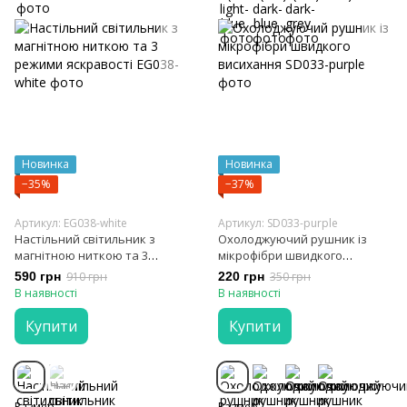
Новинка
Новинка
−35%
−37%
Артикул: EG038-white
Артикул: SD033-purple
Настільний світильник з
Охолоджуючий рушник із
магнітною ниткою та 3
мікрофібри швидкого
режими яскравості
висихання
590 грн
910 грн
220 грн
350 грн
В наявності
В наявності
Купити
Купити
Размер
Размер