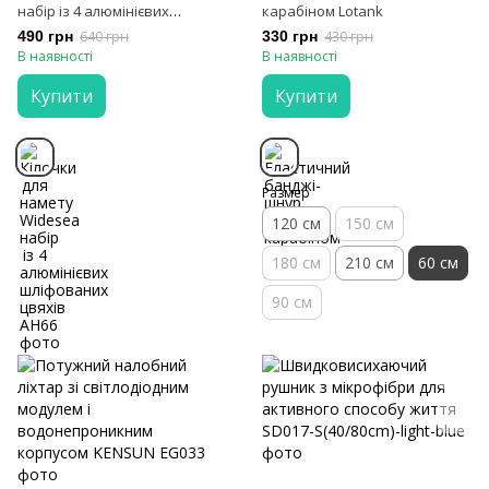
набір із 4 алюмінієвих
карабіном Lotank
шліфованих цвяхів
490 грн
640 грн
330 грн
430 грн
В наявності
В наявності
Купити
Купити
Размер
120 см
150 см
180 см
210 см
60 cм
90 см