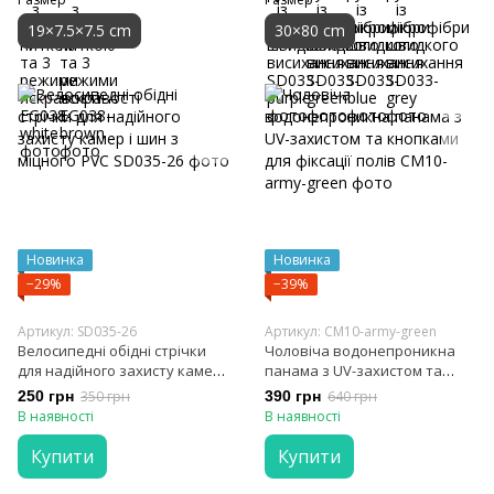
19×7.5×7.5 cm
30×80 cm
Новинка
Новинка
−29%
−39%
Артикул: SD035-26
Артикул: CM10-army-green
Велосипедні обідні стрічки
Чоловіча водонепроникна
для надійного захисту камер і
панама з UV-захистом та
шин з міцного PVC
кнопками для фіксації полів
250 грн
350 грн
390 грн
640 грн
В наявності
В наявності
Купити
Купити