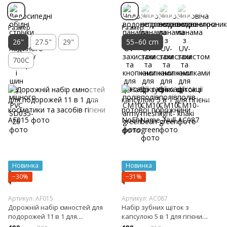
Размер
Размер
26"
27.5"
29"
55–60 cm
700C
Новинка
Новинка
−30%
−31%
Артикул: AF015
Артикул: AC087
Дорожній набір ємностей для
Набір зубних щіток з
подорожей 11 в 1 для
капсулою 5 в 1 для гігієни
косметики та засобів гігієни
ротової порожнини