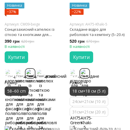
Новинка
Новинка
−37%
−22%
Артикул: CM09-beige
Артикул: AH75-Khaki-5
Сонцезахисний капелюх із
Складане відро для
сіткою та кнопками для
риболовлі та кемпінгу (5–20 л)
фіксації полів для риболовлі
390 грн
620 грн
520 грн
670 грн
та активного відпочинку
В наявності
В наявності
Купити
Купити
Размер
Размер
58–60 cm
18 см×18 см (5 л)
24см×21см (10 л)
31см×21см (20 л)