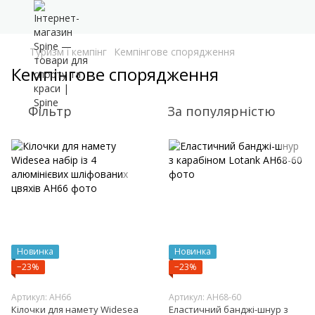
Туризм і кемпінг
Кемпінгове спорядження
Кемпінгове спорядження
Фільтр
За популярністю
Новинка
Новинка
−23%
−23%
Артикул: AH66
Артикул: AH68-60
Кілочки для намету Widesea
Еластичний банджі-шнур з