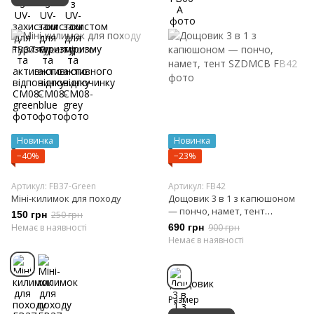
Новинка
Новинка
−40%
−23%
Артикул: FB37-Green
Артикул: FB42
Міні-килимок для походу
Дощовик 3 в 1 з капюшоном
— пончо, намет, тент
150 грн
250 грн
SZDMCB
Немає в наявності
690 грн
900 грн
Немає в наявності
Размер