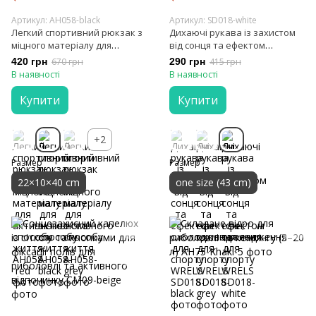
Артикул: AH058-black
Артикул: SD018-white
Легкий спортивний рюкзак з
Дихаючі рукава із захистом
міцного матеріалу для
від сонця та ефектом
активного способу життя
охолодження для спорту
420 грн
670 грн
290 грн
415 грн
WRELS
В наявності
В наявності
Купити
Купити
+2
Размер
Размер
22×10×40 cm
one size (43 cm)