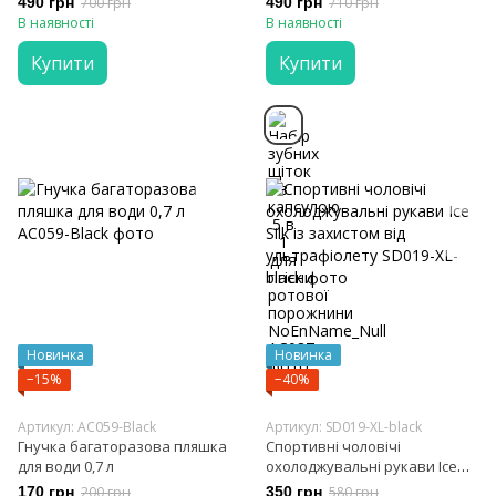
490 грн
700 грн
490 грн
710 грн
NoEnName_Null
В наявності
В наявності
Купити
Купити
Новинка
Новинка
−15%
−40%
Артикул: AC059-Black
Артикул: SD019-XL-black
Гнучка багаторазова пляшка
Спортивні чоловічі
для води 0,7 л
охолоджувальні рукави Ice
Silk із захистом від
170 грн
200 грн
350 грн
580 грн