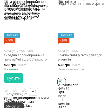
Новинка
Новинка
−40%
−29%
Артикул: CM08-black
Артикул: FB06-A
Складна водонепроникна
Компактний фільтр для води
панама Yuliacc з UV-захистом
в кемпінг
для туризму та активного
420 грн
700 грн
530 грн
750 грн
відпочинку
В наявності
Немає в наявності
Купити
+4
Размер
56–58 cm