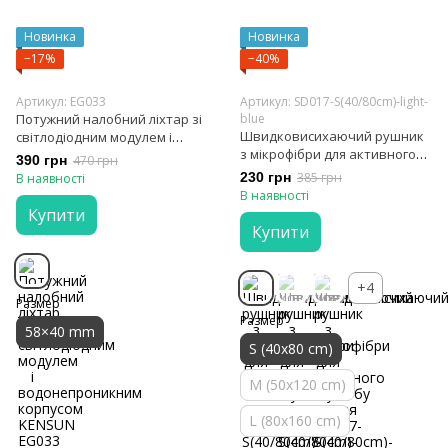
Новинка
Новинка
−17%
−40%
Артикул: EG033
Артикул: SD017-S(40/80cm)-light-
Потужний налобний ліхтар зі
blue
Швидковисихаючий рушник
світлодіодним модулем і
з мікрофібри для активного
водонепроникним корпусом
390 грн
470 грн
способу життя
KENSUN
230 грн
385 грн
В наявності
В наявності
Купити
Купити
+4
Размер
Размер
58×40 mm
S (40x80 cm)
M (50x120 cm)
L (80x160 cm)