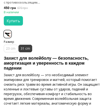
с противоскользящим
эффектом и встроенной
450 грн
670 грн
губкой DEDOMON
В наличии
Купить
Размер
23 cm
31 cm
Захист для волейболу — безопасность,
амортизация и уверенность в каждом
падении
Захист для волейболу — это необходимый элемент
экипировки для тренировок и матчей, который помогает
снизить риск травм во время активной игры. Он защищает
коленные и локтевые суставы от ударов, падений и
перегрузок, обеспечивая комфорт и стабильность во
время движения. Современная волейбольная защита
сочетает легкие материалы, анатомическую форму и