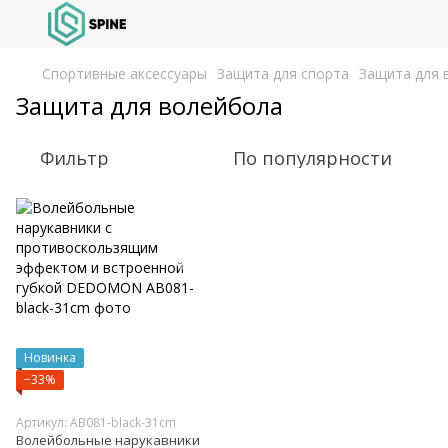
Спортивные аксессуары
Защита для спорта
Защита для 
Защита для волейбола
Фильтр
По популярности
Новинка
−33%
Артикул: AB081-black-31cm
Волейбольные нарукавники