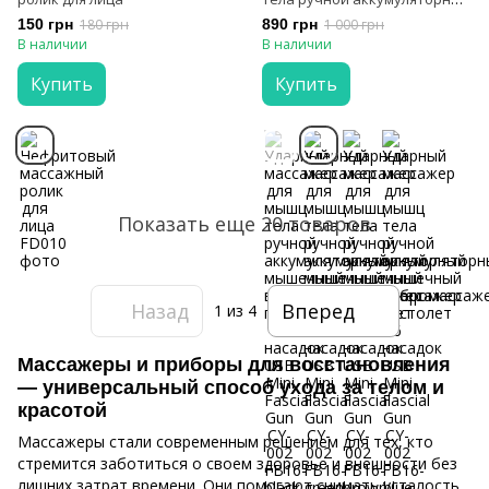
мышечный вибромассажер
150 грн
180 грн
890 грн
1 000 грн
пистолет 6 насадок USB Mini
В наличии
В наличии
Fascial Gun CY-002
Купить
Купить
Показать еще 20 товаров
Назад
Вперед
1
из 4
Массажеры и приборы для восстановления
— универсальный способ ухода за телом и
красотой
Массажеры стали современным решением для тех, кто
стремится заботиться о своем здоровье и внешности без
лишних затрат времени. Они помогают снимать усталость,