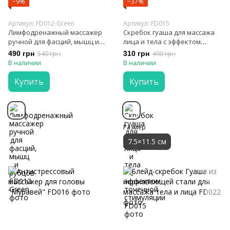
−9%
−37%
Артикул: FD012-Green
Артикул: FD015
Лимфодренажный массажер
Скребок гуаша для массажа
ручной для фасций, мышц и
лица и тела с эффектом
рубцов
точечной стимуляции
490 грн
540 грн
310 грн
490 грн
В наличии
В наличии
Купить
Купить
Размер
7.5×11.5 см