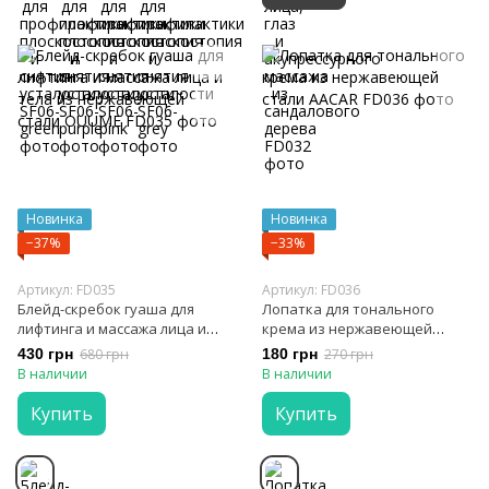
Новинка
Новинка
−37%
−33%
Артикул: FD035
Артикул: FD036
Блейд-скребок гуаша для
Лопатка для тонального
лифтинга и массажа лица и
крема из нержавеющей
тела из нержавеющей стали
стали AACAR
430 грн
680 грн
180 грн
270 грн
OUUME
В наличии
В наличии
Купить
Купить