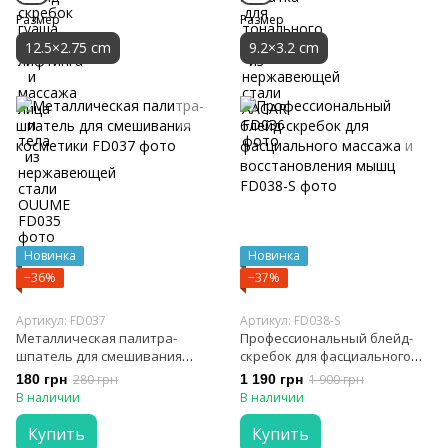
Размер
Размер
12.5×2.75 cm
9.2×3.2 cm
Новинка
Новинка
−36%
−37%
Артикул: FD037
Артикул: FD038-S
Металлическая палитра-
Профессиональный блейд-
шпатель для смешивания
скребок для фасциального
косметики
массажа и восстановления
180 грн
280 грн
1 190 грн
1 900 грн
мышц
В наличии
В наличии
Купить
Купить