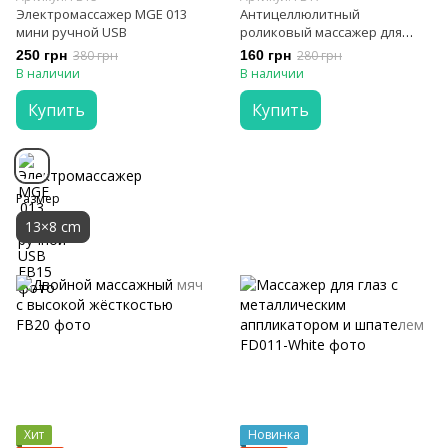
Электромассажер MGE 013
Антицеллюлитный
мини ручной USB
роликовый массажер для
тела Reclaire
250 грн
380 грн
160 грн
280 грн
В наличии
В наличии
Купить
Купить
Размер
13×8 сm
Хит
Новинка