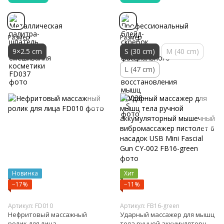
Размер
Размер
9×2.5 cm
S (30 cm)
M (40 cm)
L (47 cm)
Новинка
Хит
−17%
−11%
Артикул: FD010
Артикул: FB16-green
Нефритовый массажный
Ударный массажер для мышц
ролик для лица
тела ручной аккумуляторный