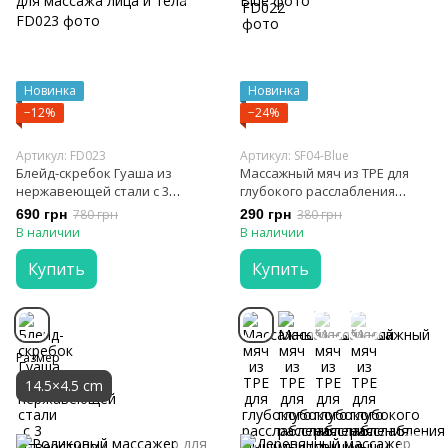
Новинка
Новинка
−12%
−24%
Артикул: FD023
Артикул: SF04-Blue
Блейд-скребок Гуаша из
Массажный мяч из TPE для
нержавеющей стали с 3
глубокого расслабления
отверстиями для пальцев для
мышц
690 грн
780 грн
290 грн
380 грн
массажа лица и тела
В наличии
В наличии
Купить
Купить
Размер
14.5×4.5 cm