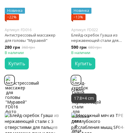
Новинка
Новинка
−22%
−13%
Артикул: FD016
Артикул: FD022
Антистрессовый массажер
Блейд-скребок Гуаша из
для головы "Муравей"
нержавеющей стали для
массажа тела и лица
280 грн
360 грн
590 грн
680 грн
В наличии
В наличии
Купить
Купить
Размер
17.8×4 cm