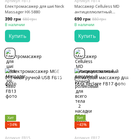
Артикул: FB13
Артикул: FB14
Електромасажер для шиї Neck
Массажер Celluless MD
Massager HX-5880
антицеллюлитный
вакуумный ручной
390 грн
680 грн
690 грн
880 грн
роликовый для всего тела 2
В наличии
В наличии
насадки
Купить
Купить
Хит
Хит
−34%
−43%
Артикул: FB15
Артикул: FB17