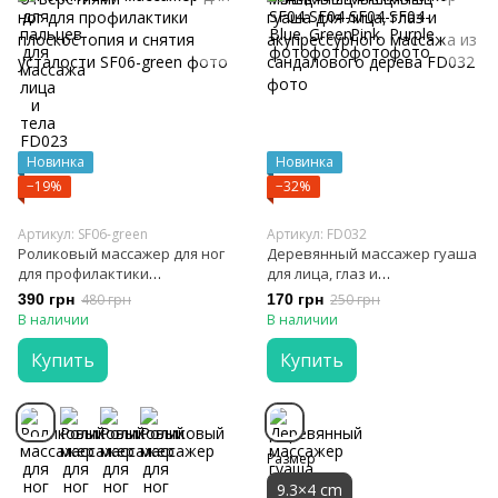
Новинка
Новинка
−19%
−32%
Артикул: SF06-green
Артикул: FD032
Роликовый массажер для ног
Деревянный массажер гуаша
для профилактики
для лица, глаз и
плоскостопия и снятия
акупрессурного массажа из
390 грн
480 грн
170 грн
250 грн
усталости
сандалового дерева
В наличии
В наличии
Купить
Купить
Размер
9.3×4 cm