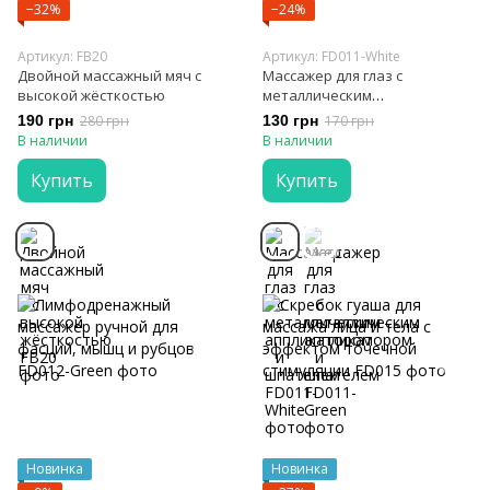
−32%
−24%
Артикул: FB20
Артикул: FD011-White
Двойной массажный мяч с
Массажер для глаз с
высокой жёсткостью
металлическим
аппликатором и шпателем
190 грн
280 грн
130 грн
170 грн
В наличии
В наличии
Купить
Купить
Новинка
Новинка