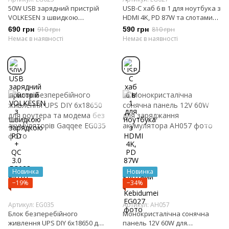
50W USB зарядний пристрій
USB-C хаб 6 в 1 для ноутбука з
VOLKESEN з швидкою
HDMI 4K, PD 87W та слотами
зарядкою PD + QC 3.0
SD/TF Kebidumei
690 грн
910 грн
590 грн
810 грн
Немає в наявності
Немає в наявності
Новинка
Новинка
−19%
−34%
Артикул: EG035
Артикул: AH057
Блок безперебійного
Монокристалічна сонячна
живлення UPS DIY 6x18650 для
панель 12V 60W для