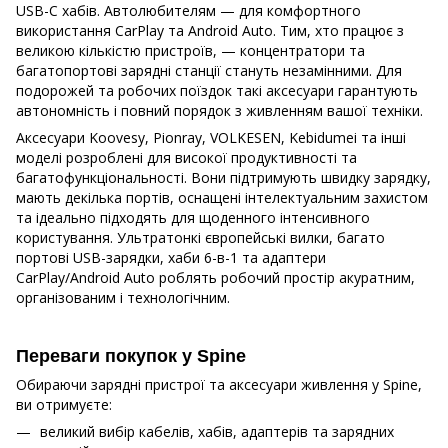
USB-C хабів. Автолюбителям — для комфортного
використання CarPlay та Android Auto. Тим, хто працює з
великою кількістю пристроїв, — концентратори та
багатопортові зарядні станції стануть незамінними. Для
подорожей та робочих поїздок такі аксесуари гарантують
автономність і повний порядок з живленням вашої техніки.
Аксесуари Koovesy, Pionray, VOLKESEN, Kebidumei та інші
моделі розроблені для високої продуктивності та
багатофункціональності. Вони підтримують швидку зарядку,
мають декілька портів, оснащені інтелектуальним захистом
та ідеально підходять для щоденного інтенсивного
користування. Ультратонкі європейські вилки, багато
портові USB-зарядки, хаби 6-в-1 та адаптери
CarPlay/Android Auto роблять робочий простір акуратним,
організованим і технологічним.
Переваги покупок у Spine
Обираючи зарядні пристрої та аксесуари живлення у Spine,
ви отримуєте:
великий вибір кабелів, хабів, адаптерів та зарядних