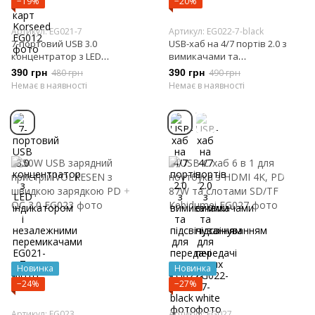
−19%
−20%
Артикул: EG021-7
Артикул: EG022-7-black
7-портовий USB 3.0
USB-хаб на 4/7 портів 2.0 з
концентратор з LED
вимикачами та
індикатором і незалежними
підсвічуванням для передачі
390 грн
480 грн
390 грн
490 грн
перемикачами
даних
Немає в наявності
Немає в наявності
Новинка
Новинка
−24%
−27%
Артикул: EG023
Артикул: EG027