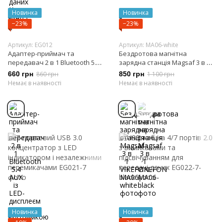
Новинка
Новинка
−23%
−23%
Артикул: EG012
Артикул: MA06-white
Адаптер-приймач та
Бездротова магнітна
передавач 2 в 1 Bluetooth 5.4
зарядна станція Magsaf 3 в 1
AUX із LED-дисплеєм та
VIKEFON
660 грн
860 грн
850 грн
1 100 грн
підтримкою TF-карт Korseed
Немає в наявності
Немає в наявності
Новинка
Новинка