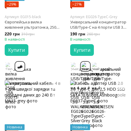
−29%
−27%
Артикул: EG015-black
Артикул: EG026-TypeC-Grey
Європейська вилка
Універсальний концентратор
живлення ультратонка, 250В,
USB/Type-C на 4 порти USB 3.0
16А
WALKESEN
220 грн
310 грн
190 грн
260 грн
В наявності
В наявності
Купити
Купити
Новинка
Новинка