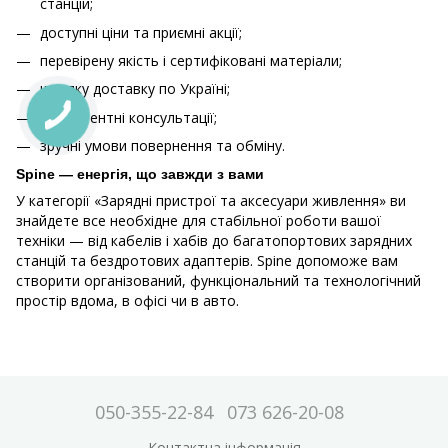
станцій;
доступні ціни та приємні акції;
перевірену якість і сертифіковані матеріали;
швидку доставку по Україні;
компетентні консультації;
зручні умови повернення та обміну.
Spine — енергія, що завжди з вами
У категорії «Зарядні пристрої та аксесуари живлення» ви
знайдете все необхідне для стабільної роботи вашої
техніки — від кабелів і хабів до багатопортових зарядних
станцій та бездротових адаптерів. Spine допоможе вам
створити організований, функціональний та технологічний
простір вдома, в офісі чи в авто.
050-355-22-84
073 626-20-08
Контактна інформація