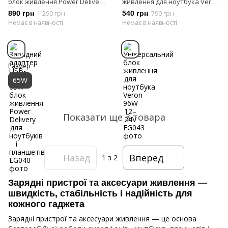
блок живлення Power Delivery
живлення для ноутбука Veron
для ноутбуків і планшетів
96W 12–24V
890 грн
1 290 грн
540 грн
790 грн
Немає в наявності
Немає в наявності
Размер
65W
Показати ще 3 товара
Назад
Вперед
1
з 2
Зарядні пристрої та аксесуари живлення —
швидкість, стабільність і надійність для
кожного гаджета
Зарядні пристрої та аксесуари живлення — це основа