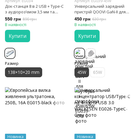
Артикул: EG034
Артикул: EG039-45W
Док-станція 8 в 2 USB + Type-C
Універсальний зарядний
з аудіорозʼємом 3,5 мм та
пристрій QOOVI GaN-II для
кардрідером OULLX
ноутбука і смартфона
550 грн
890 грн
450 грн
630 грн
45W/65W
В наявності
В наявності
Купити
Купити
Размер
Размер
138×10×20 mm
45W
65W
Новинка
Новинка