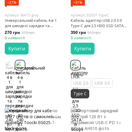
−27%
−31%
Артикул: MA15-grey
Артикул: EG037-TypeC
Універсальний кабель 4 в 1
Кабель адаптер USB 2.0 3.0
для швидкої зарядки та
Type-C для 2,5 HDD SSD SATA III
передачі даних до 240 Вт
6Gbps Ashiboogoole
270 грн
370 грн
350 грн
510 грн
В наявності
В наявності
Купити
Купити
Размер
USB 2.0
USB 3.0
Type C