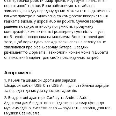
безперебійної роботи смартфонів, ноутбуків, планшетів і
портативної техніки. Вони забезпечують стабільне
живлення, швидку передачу даних, можливість підключення
кількох пристроїв одночасно та комфортне використання
гаджетів вдома, у дорозі або на роботі. Сучасні зарядні
рішення поєднують високу потужність, продуману
конструкцію, компактність і розширену сумісність — усе,
щоб техніка працювала на максимум. Вони створені для
того, щоб користувач завжди залишався на зв’язку та не
хвилювався про рівень заряду батареї. Завдяки
різноманіттю форматів і технологій кожен може підібрати
оптимальний варіант для своїх повсякденних потреб.
Асортимент
1. Кабелі та швидкісні дроти для зарядки
Швидкісні кабелі USB-C та USB-A — для стабільної зарядки
та передачі даних усіх сучасних гаджетів.
2. Бездротові адаптери CarPlay та Android Auto
Адаптери для бездротового підключення смартфона до
мультимедійної системи авто — зручність навігації, дзвінків
і музики без кабелів.