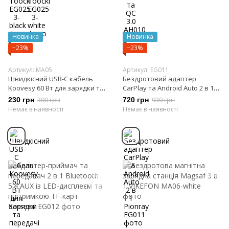
Новинка
Новинка
−23%
−23%
Артикул: MA05
Артикул: EG011
Швидкісний USB-C кабель
Бездротовий адаптер
Koovesy 60 Вт для зарядки та
CarPlay та Android Auto 2 в 1
передачі даних Koovesy
Pionray
230 грн
300 грн
720 грн
930 грн
Немає в наявності
Немає в наявності