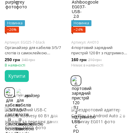
Новинка
Новинка
−26%
−24%
Артикул: EG025-7-black
Артикул: AH010
Органайзер для кабелів 3/5/7
4-портовий зарядний
слотів із самоклейкою
пристрій 120 Вт з підтримкою
основою Toocki
USB-C PD та QC 3.0
250 грн
340 грн
160 грн
210 грн
В наявності
Немає в наявності
Купити