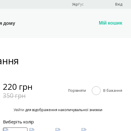
Укр
Рус
Вхід
Мій кошик
я дому
ання
220 грн
Порівняти
В бажання
350 грн
%
Увійти
для відображення накопичувальної знижки
Виберіть колір