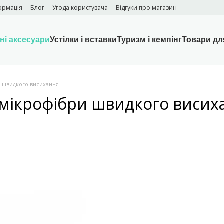
ормація
Блог
Угода користувача
Відгуки про магазин
ні аксесуари
Устілки і вставки
Туризм і кемпінг
Товари дл
 швидкого висихання
мікрофібри швидкого висих