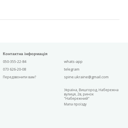
Контактна інформація
050-355-22-84
whats-app
073 626-20-08
telegram
spine.ukraine@gmail.com
Передзвонити вам?
Україна, Вишгород, Набережна
вулиця, 2в, ринок
"Набережний"
Мапа проїзду