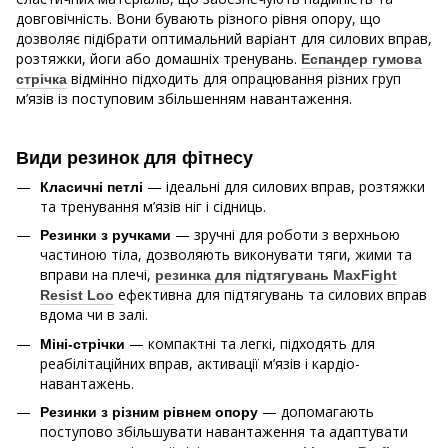
довговічність. Вони бувають різного рівня опору, що
дозволяє підібрати оптимальний варіант для силових вправ,
розтяжки, йоги або домашніх тренувань.
Еспандер гумова
відмінно підходить для опрацювання різних груп
стрічка
м’язів із поступовим збільшенням навантаження.
Види резинок для фітнесу
— ідеальні для силових вправ, розтяжки
Класичні петлі
та тренування м’язів ніг і сідниць.
— зручні для роботи з верхньою
Резинки з ручками
частиною тіла, дозволяють виконувати тяги, жими та
вправи на плечі,
резинка для підтягувань MaxFight
ефективна для підтягувань та силових вправ
Resist Loo
вдома чи в залі.
— компактні та легкі, підходять для
Міні-стрічки
реабілітаційних вправ, активації м’язів і кардіо-
навантажень.
— допомагають
Резинки з різним рівнем опору
поступово збільшувати навантаження та адаптувати