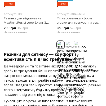
−19%
−39%
Артикул: FB06
Артикул: SD049-blue
Резинка для підтягувань
Фітнес-резинка у формі
MaxFight Resist Loop 6.4мм (2 -
вісімки для тренування рук,
4.5 кг)
плечей та спини
290 грн
360 грн
350 грн
570 грн
Немає в наявності
Немає в наявності
Резинки для фітнесу — комфорт і
ефективність під час тренувань
Це універсальні та практичні аксесуари, які допомагають
зробити тренування більш ефективними. Вони дозволяють
зміцнювати м’язи, розвивати гнучкість і витривалість, а
також підходять для реабілітаційних та відновлювальних
вправ. Завдяки своїй простоті та функціональності, резинки
легко інтегрувати у будь-яку програму тренувань,
незалежно від рівня підготовки.
Сучасні фітнес-резинки виготовляють з високоякісних
еластичних матеріалів, що забезпечують надійність та