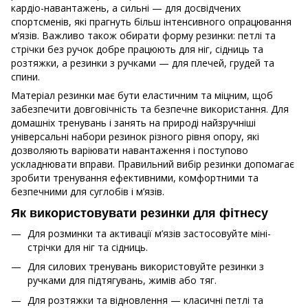
кардіо-навантажень, а сильні — для досвідчених
спортсменів, які прагнуть більш інтенсивного опрацювання
м’язів. Важливо також обирати форму резинки: петлі та
стрічки без ручок добре працюють для ніг, сідниць та
розтяжки, а резинки з ручками — для плечей, грудей та
спини.
Матеріал резинки має бути еластичним та міцним, щоб
забезпечити довговічність та безпечне використання. Для
домашніх тренувань і занять на природі найзручніші
універсальні набори резинок різного рівня опору, які
дозволяють варіювати навантаження і поступово
ускладнювати вправи. Правильний вибір резинки допомагає
зробити тренування ефективними, комфортними та
безпечними для суглобів і м’язів.
Як використовувати резинки для фітнесу
Для розминки та активації м’язів застосовуйте міні-
стрічки для ніг та сідниць.
Для силових тренувань використовуйте резинки з
ручками для підтягувань, жимів або тяг.
Для розтяжки та відновлення — класичні петлі та