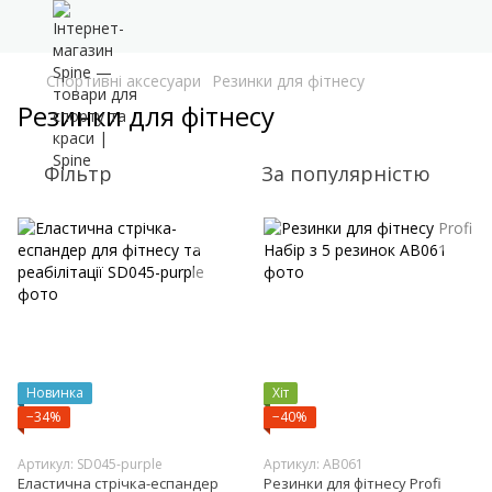
Спортивні аксесуари
Резинки для фітнесу
Резинки для фітнесу
Фільтр
За популярністю
Новинка
Хіт
−34%
−40%
Артикул: SD045-purple
Артикул: AB061
Еластична стрічка-еспандер
Резинки для фітнесу Profi