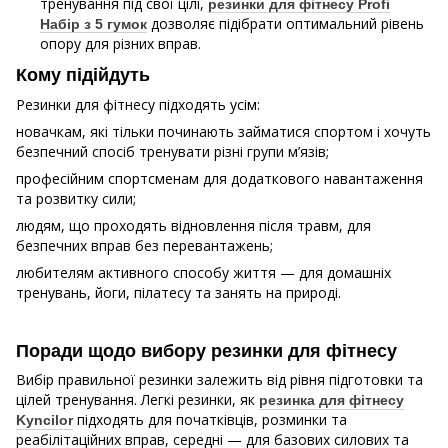
тренування під свої цілі,
резинки для фітнесу Profi
дозволяє підібрати оптимальний рівень
Набір з 5 гумок
опору для різних вправ.
Кому підійдуть
Резинки для фітнесу підходять усім:
новачкам, які тільки починають займатися спортом і хочуть
безпечний спосіб тренувати різні групи м’язів;
професійним спортсменам для додаткового навантаження
та розвитку сили;
людям, що проходять відновлення після травм, для
безпечних вправ без перевантажень;
любителям активного способу життя — для домашніх
тренувань, йоги, пілатесу та занять на природі.
Поради щодо вибору резинки для фітнесу
Вибір правильної резинки залежить від рівня підготовки та
цілей тренування. Легкі резинки, як
резинка для фітнесу
підходять для початківців, розминки та
Kyncilor
реабілітаційних вправ, середні — для базових силових та