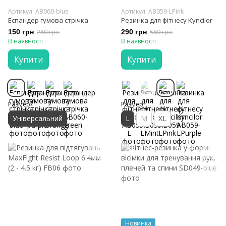
Артикул: AB060-blue
Артикул: AB059-LPink
Еспандер гумова стрічка
Резинка для фітнесу Kyncilor
150 грн
280 грн
290 грн
580 грн
В наявності
В наявності
Купити
Купити
Размер
Размер
Універсальний
L
M
XL
Новинка