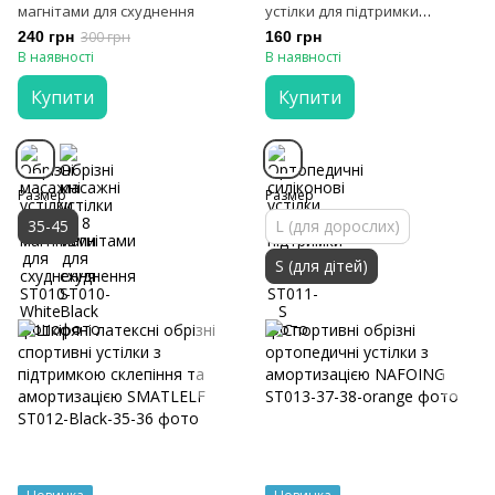
магнітами для схуднення
устілки для підтримки
склепіння стопи
240 грн
300 грн
160 грн
В наявності
В наявності
Купити
Купити
Размер
Размер
35-45
L (для дорослих)
S (для дітей)