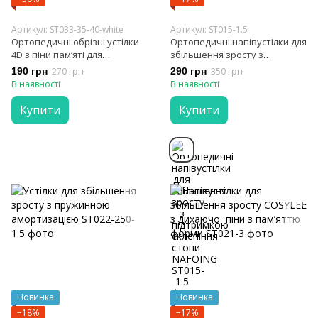
Артикул: ST033-35-40-white
Артикул: ST015-1.5
Ортопедичні обрізні устілки
Ортопедичні напівустілки для
4D з піни памʼяті для
збільшення зросту з
комфорту та підтримки стопи
підтримкою склепіння стопи
190 грн
270 грн
290 грн
350 грн
NAFOING
В наявності
В наявності
Купити
Купити
Новинка
Новинка
−18%
−17%