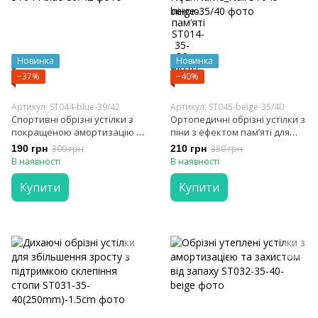
Новинка
Новинка
−37%
−40%
Артикул: ST044-blue-39/42
Артикул: ST045-beige-35/40
Спортивні обрізні устілки з
Ортопедичні обрізні устілки з
покращеною амортизацію та
піни з ефектом пам’яті для
підтримкою стопи
комфорту стопи
190 грн
300 грн
210 грн
350 грн
NoEnName_Null
В наявності
В наявності
Купити
Купити