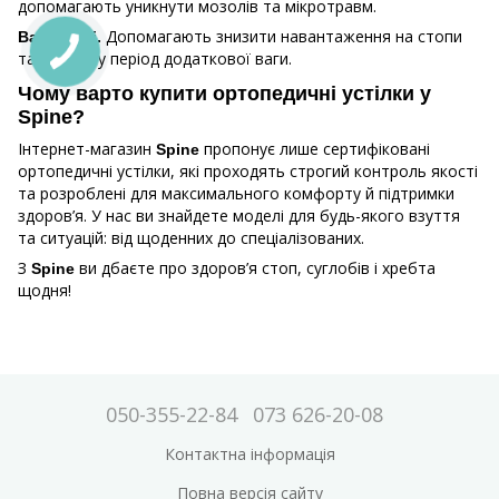
допомагають уникнути мозолів та мікротравм.
Допомагають знизити навантаження на стопи
Вагітності.
та хребет у період додаткової ваги.
Чому варто купити ортопедичні устілки у
Spine?
Інтернет-магазин
пропонує лише сертифіковані
Spine
ортопедичні устілки, які проходять строгий контроль якості
та розроблені для максимального комфорту й підтримки
здоров’я. У нас ви знайдете моделі для будь-якого взуття
та ситуацій: від щоденних до спеціалізованих.
З
ви дбаєте про здоров’я стоп, суглобів і хребта
Spine
щодня!
050-355-22-84
073 626-20-08
Контактна інформація
Повна версія сайту