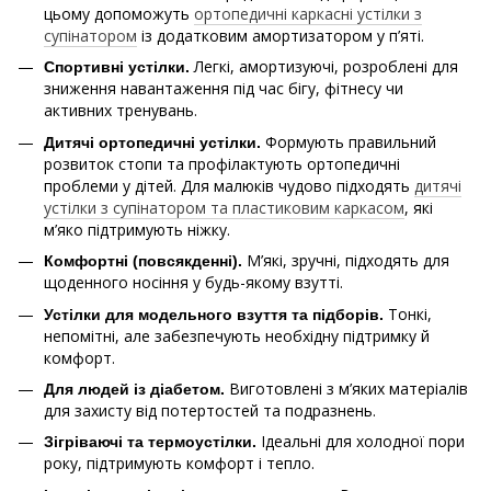
цьому допоможуть
ортопедичні каркасні устілки з
супінатором
із додатковим амортизатором у п’яті.
Легкі, амортизуючі, розроблені для
Спортивні устілки.
зниження навантаження під час бігу, фітнесу чи
активних тренувань.
Формують правильний
Дитячі ортопедичні устілки.
розвиток стопи та профілактують ортопедичні
проблеми у дітей. Для малюків чудово підходять
дитячі
устілки з супінатором та пластиковим каркасом
, які
м’яко підтримують ніжку.
М’які, зручні, підходять для
Комфортні (повсякденні).
щоденного носіння у будь-якому взутті.
Тонкі,
Устілки для модельного взуття та підборів.
непомітні, але забезпечують необхідну підтримку й
комфорт.
Виготовлені з м’яких матеріалів
Для людей із діабетом.
для захисту від потертостей та подразнень.
Ідеальні для холодної пори
Зігріваючі та термоустілки.
року, підтримують комфорт і тепло.