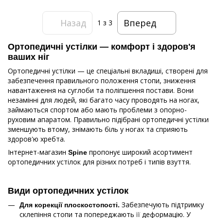
Назад
Вперед
1
з 3
Ортопедичні устілки — комфорт і здоров'я
ваших ніг
Ортопедичні устілки — це спеціальні вкладиші, створені для
забезпечення правильного положення стопи, зниження
навантаження на суглоби та поліпшення постави. Вони
незамінні для людей, які багато часу проводять на ногах,
займаються спортом або мають проблеми з опорно-
руховим апаратом. Правильно підібрані ортопедичні устілки
зменшують втому, знімають біль у ногах та сприяють
здоров'ю хребта.
Інтернет-магазин
пропонує широкий асортимент
Spine
ортопедичних устілок для різних потреб і типів взуття.
Види ортопедичних устілок
Забезпечують підтримку
Для корекції плоскостопості.
склепіння стопи та попереджають її деформацію. У