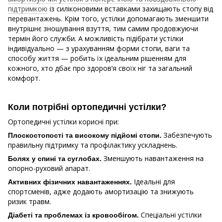
підтримкою
із силіконовими вставками захищають стопу від
перевантажень. Крім того, устілки допомагають зменшити
внутрішнє зношування взуття, тим самим продовжуючи
термін його служби. А можливість підібрати устілки
індивідуально — з урахуванням форми стопи, ваги та
способу життя — робить їх ідеальним рішенням для
кожного, хто дбає про здоров’я своїх ніг та загальний
комфорт.
Коли потрібні ортопедичні устілки?
Ортопедичні устілки корисні при:
Забезпечують
Плоскостопості та високому підйомі стопи.
правильну підтримку та профілактику ускладнень.
Зменшують навантаження на
Болях у спині та суглобах.
опорно-руховий апарат.
Ідеальні для
Активних фізичних навантаженнях.
спортсменів, адже додають амортизацію та знижують
ризик травм.
Спеціальні устілки
Діабеті та проблемах із кровообігом.