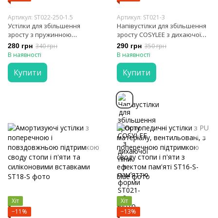
Артикул: ST022-250-1.5
Артикул: ST021-3
Устілки для збільшення
Напівустілки для збільшення
зросту з пружинною
зросту COSYLEE з дихаючої
амортизацією
піни з пам’яттю форми
280 грн
340 грн
290 грн
350 грн
В наявності
В наявності
Купити
Купити
Хіт
Хіт
−11%
−13%