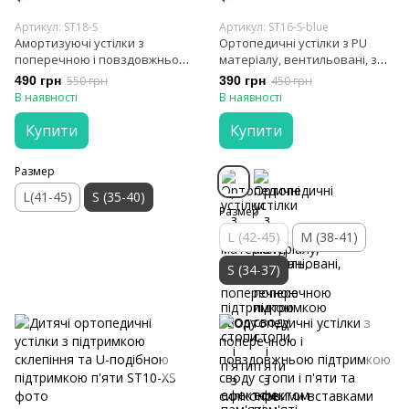
Артикул: ST18-S
Артикул: ST16-S-blue
Амортизуючі устілки з
Ортопедичні устілки з PU
поперечною і повздовжньою
матеріалу, вентильовані, з
підтримкою своду стопи і
поперечною підтримкою
490 грн
550 грн
390 грн
450 грн
п'яти та силіконовими
своду стопи і п'яти з ефектом
В наявності
В наявності
вставками
пам'яті
Купити
Купити
Размер
L(41-45)
S (35-40)
Размер
L (42-45)
M (38-41)
S (34-37)