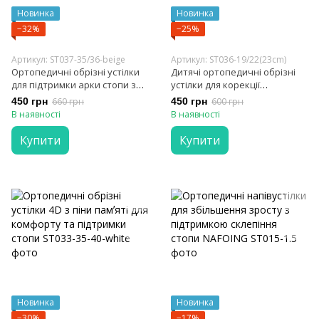
Новинка
Новинка
−32%
−25%
Артикул: ST037-35/36-beige
Артикул: ST036-19/22(23cm)
Ортопедичні обрізні устілки
Дитячі ортопедичні обрізні
для підтримки арки стопи з
устілки для корекції
амортизацією EVA
плоскостопості та підтримки
450 грн
660 грн
450 грн
600 грн
склепіння стопи KOTLIKOFF
В наявності
В наявності
Купити
Купити
Новинка
Новинка
−30%
−17%