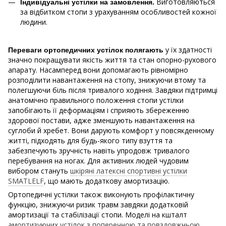
Виготовляються
Індивідуальні устілки на замовлення.
за відбитком стопи з урахуванням особливостей кожної
людини.
у їх здатності
Переваги ортопедичних устілок полягають
значно покращувати якість життя та стан опорно-рухового
апарату. Насамперед вони допомагають рівномірно
розподілити навантаження на стопу, знижуючи втому та
полегшуючи біль після тривалого ходіння. Завдяки підтримці
анатомічно правильного положення стопи устілки
запобігають її деформаціям і сприяють збереженню
здорової постави, адже зменшують навантаження на
суглоби й хребет. Вони дарують комфорт у повсякденному
житті, підходять для будь-якого типу взуття та
забезпечують зручність навіть упродовж тривалого
перебування на ногах. Для активних людей чудовим
вибором стануть
шкіряні латексні спортивні устілки
SMATLELF
, що мають додаткову амортизацію.
Ортопедичні устілки також виконують профілактичну
функцію, знижуючи ризик травм завдяки додатковій
амортизації та стабілізації стопи. Моделі на кшталт
амортизуючих устілок з поперечною та повздовжньою