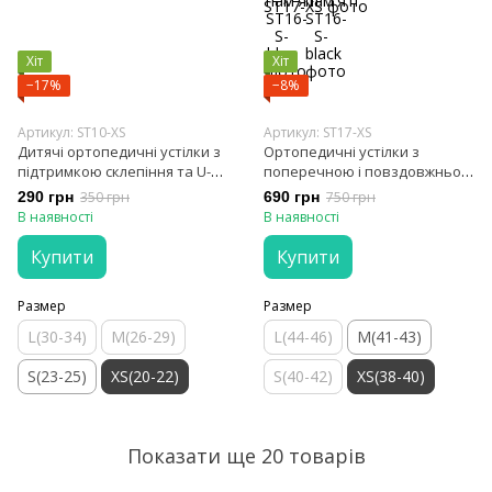
Хіт
Хіт
−17%
−8%
Артикул: ST10-XS
Артикул: ST17-XS
Дитячі ортопедичні устілки з
Ортопедичні устілки з
підтримкою склепіння та U-
поперечною і повздовжньою
подібною підтримкою п'яти
підтримкою своду стопи і
290 грн
350 грн
690 грн
750 грн
п'яти та силіконовими
В наявності
В наявності
вставками
Купити
Купити
Размер
Размер
L(30-34)
M(26-29)
L(44-46)
M(41-43)
S(23-25)
XS(20-22)
S(40-42)
XS(38-40)
Показати ще 20 товарів