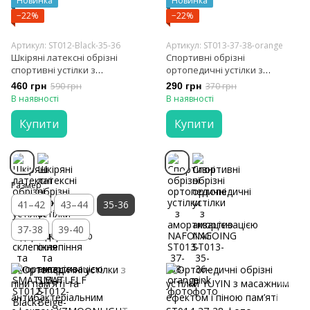
Новинка
Новинка
−22%
−22%
Артикул: ST012-Black-35-36
Артикул: ST013-37-38-orange
Шкіряні латексні обрізні
Спортивні обрізні
спортивні устілки з
ортопедичні устілки з
підтримкою склепіння та
амортизацією NAFOING
460 грн
590 грн
290 грн
370 грн
амортизацією SMATLELF
В наявності
В наявності
Купити
Купити
Размер
41–42
43–44
35-36
37-38
39-40