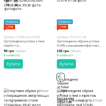
Новинка
Новинка
−25%
−19%
Артикул: ST028-blue-35/36
Артикул: ST014-37-38
Ортопедичні устілки з піни
Ортопедичні обрізні устілки
пам’яті та
YUYIN з масажним ефектом і
антибактеріальним ефектом
піною пам’яті
90 грн
120 грн
130 грн
160 грн
XZMOONLIGHT
В наявності
В наявності
Купити
Купити