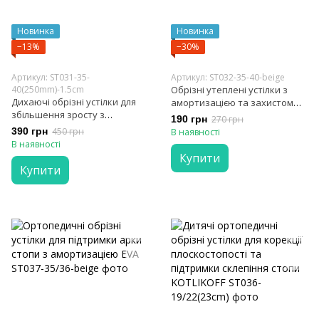
Новинка
Новинка
−13%
−30%
Артикул: ST031-35-
Артикул: ST032-35-40-beige
40(250mm)-1.5cm
Обрізні утеплені устілки з
Дихаючі обрізні устілки для
амортизацією та захистом
збільшення зросту з
від запаху
190 грн
270 грн
підтримкою склепіння стопи
390 грн
450 грн
В наявності
В наявності
Купити
Купити