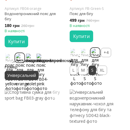
Артикул: FB04-orange
Артикул: FB-Green-S
Водонепроникний пояс для
Пояс для бігу
бігу
499 грн
760 грн
180 грн
260 грн
В наявності
В наявності
Купити
Купити
+4
Размер
Размер
L
M
S
XL
Універсальний