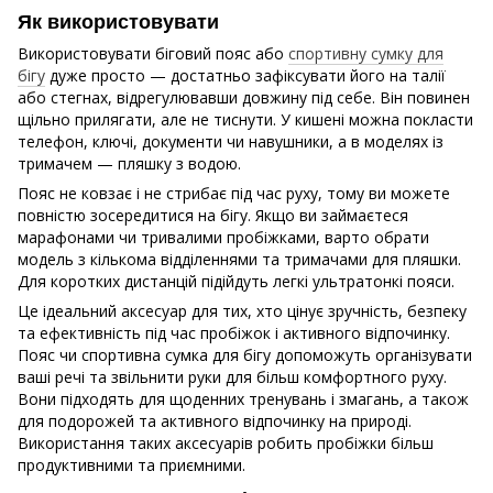
Як використовувати
Використовувати біговий пояс або
спортивну сумку для
бігу
дуже просто — достатньо зафіксувати його на талії
або стегнах, відрегулювавши довжину під себе. Він повинен
щільно прилягати, але не тиснути. У кишені можна покласти
телефон, ключі, документи чи навушники, а в моделях із
тримачем — пляшку з водою.
Пояс не ковзає і не стрибає під час руху, тому ви можете
повністю зосередитися на бігу. Якщо ви займаєтеся
марафонами чи тривалими пробіжками, варто обрати
модель з кількома відділеннями та тримачами для пляшки.
Для коротких дистанцій підійдуть легкі ультратонкі пояси.
Це ідеальний аксесуар для тих, хто цінує зручність, безпеку
та ефективність під час пробіжок і активного відпочинку.
Пояс чи спортивна сумка для бігу допоможуть організувати
ваші речі та звільнити руки для більш комфортного руху.
Вони підходять для щоденних тренувань і змагань, а також
для подорожей та активного відпочинку на природі.
Використання таких аксесуарів робить пробіжки більш
продуктивними та приємними.