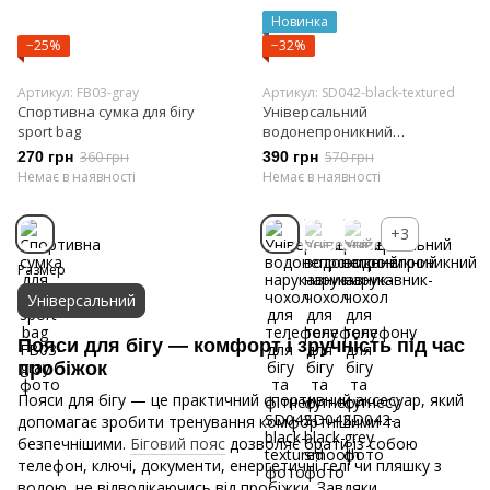
Новинка
−25%
−32%
Артикул: FB03-gray
Артикул: SD042-black-textured
Cпортивна сумка для бігу
Універсальний
sport bag
водонепроникний
нарукавник-чохол для
270 грн
360 грн
390 грн
570 грн
телефону для бігу та фітнесу
Немає в наявності
Немає в наявності
+3
Размер
Універсальний
Пояси для бігу — комфорт і зручність під час
пробіжок
Пояси для бігу — це практичний спортивний аксесуар, який
допомагає зробити тренування комфортнішими та
безпечнішими.
Біговий пояс
дозволяє брати із собою
телефон, ключі, документи, енергетичні гелі чи пляшку з
водою, не відволікаючись від пробіжки. Завдяки