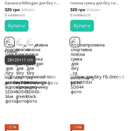
бананка Rilibegan для бігу та
поясна сумка для бігу та
активного відпочинку
велоспорту HOMEFISH
320 грн
500 грн
320 грн
510 грн
В наявності
В наявності
Купити
Купити
Размер
28×20×11 cm
−31%
−34%