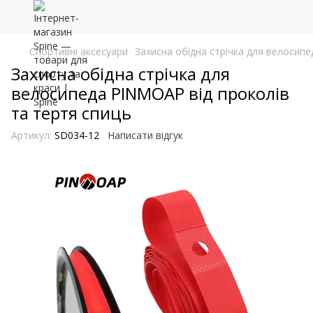
Спортивні аксесуари
Захисна обідна стрічка для велосип
Захисна обідна стрічка для
велосипеда PINMOAP від проколів
та тертя спиць
Артикул:
SD034-12
Написати відгук