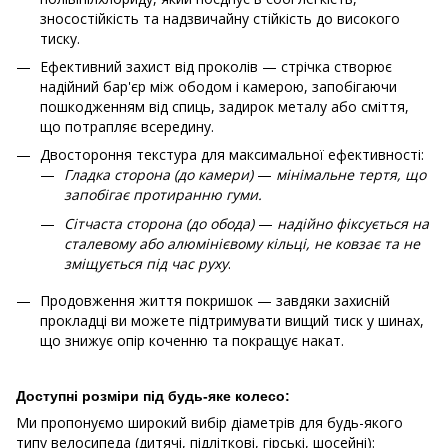
зносостійкість та надзвичайну стійкість до високого
тиску.
Ефективний захист від проколів — стрічка створює
надійний бар'єр між ободом і камерою, запобігаючи
пошкодженням від спиць, задирок металу або сміття,
що потрапляє всередину.
Двостороння текстура для максимальної ефективності:
Гладка сторона (до камери)
—
мінімальне тертя, що
запобігає протиранню гуми.
Сітчаста сторона (до обода)
—
надійно фіксується на
сталевому або алюмінієвому кільці, не ковзає та не
зміщується під час руху
.
Продовження життя покришок — завдяки захисній
прокладці ви можете підтримувати вищий тиск у шинах,
що знижує опір коченню та покращує накат.
Доступні розміри під будь-яке колесо:
Ми пропонуємо широкий вибір діаметрів для будь-якого
типу велосипеда (дитячі, підліткові, гірські, шосейні):