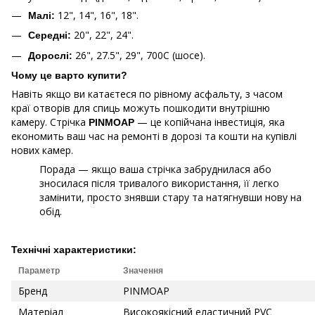
12", 14", 16", 18".
Малі:
20", 22", 24".
Середні:
26", 27.5", 29", 700C (шосе).
Дорослі:
Чому це варто купити?
Навіть якщо ви катаєтеся по рівному асфальту, з часом
краї отворів для спиць можуть пошкодити внутрішню
камеру. Стрічка
— це копійчана інвестиція, яка
PINMOAP
економить ваш час на ремонті в дорозі та кошти на купівлі
нових камер.
Порада — якщо ваша стрічка забруднилася або
зносилася після тривалого використання, її легко
замінити, просто знявши стару та натягнувши нову на
обід.
Технічні характеристики:
Параметр
Значення
Бренд
PINMOAP
Матеріал
Високоякісний еластичний PVC