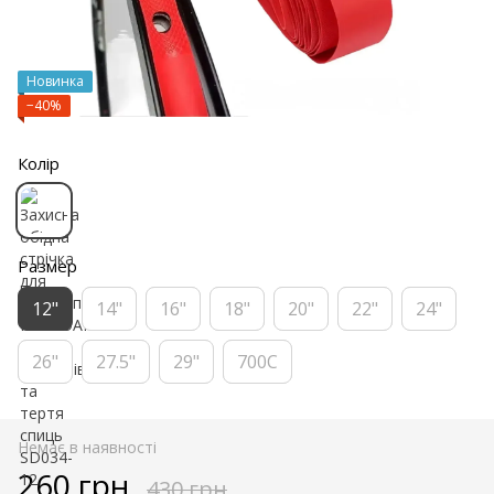
Новинка
−40%
Колір
Размер
12"
14"
16"
18"
20"
22"
24"
26"
27.5"
29"
700C
Немає в наявності
260 грн
430 грн