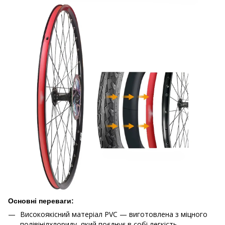
Основні переваги:
Високоякісний матеріал PVC — виготовлена з міцного
полівінілхлориду, який поєднує в собі легкість,