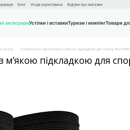
ормація
Блог
Угода користувача
Відгуки про магазин
ні аксесуари
Устілки і вставки
Туризм і кемпінг
Товари дл
я спорту
Універсальні наколінники з м’якою підкладкою для спорту WorthWhi
з м’якою підкладкою для спо