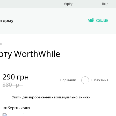
Укр
Рус
Вхід
Мій кошик
я дому
le
рту WorthWhile
290 грн
Порівняти
В бажання
380 грн
%
Увійти
для відображення накопичувальної знижки
Виберіть колір