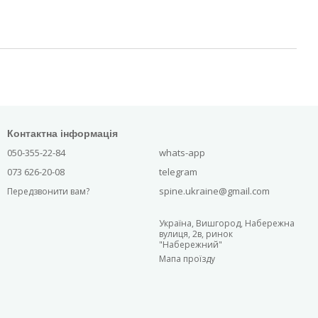
Контактна інформація
050-355-22-84
whats-app
073 626-20-08
telegram
spine.ukraine@gmail.com
Передзвонити вам?
Україна, Вишгород, Набережна
вулиця, 2в, ринок
"Набережний"
Мапа проїзду