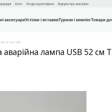
ормація
Блог
Угода користувача
Відгуки про магазин
ні аксесуари
Устілки і вставки
Туризм і кемпінг
Товари дл
USB 52 см T 550
 аварійна лампа USB 52 см T