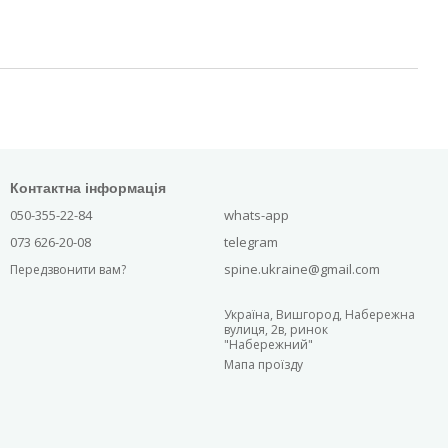
Контактна інформація
050-355-22-84
whats-app
073 626-20-08
telegram
spine.ukraine@gmail.com
Передзвонити вам?
Україна, Вишгород, Набережна
вулиця, 2в, ринок
"Набережний"
Мапа проїзду