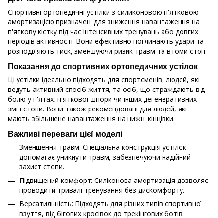
Спортивні ортопедичні устілки з силиконовою п'ятковою
амортизацією призначені для зниження навантаження на
п'яткову кістку під час інтенсивних тренувань або довгих
періодів активності. Вони ефективно поглинають удари та
розподіляють тиск, зменшуючи ризик травм та втоми стоп.
Показання до спортивних ортопедичних устілок
Ці устілки ідеально підходять для спортсменів, людей, які
ведуть активний спосіб життя, та осіб, що страждають від
болю у п'ятах, п'яткової шпори чи інших дегенеративних
змін стопи. Вони також рекомендовані для людей, які
мають збільшене навантаження на нижні кінцівки.
Важливі переваги цієї моделі
Зменшення травм: Спеціальна конструкція устілок
допомагає уникнути травм, забезпечуючи надійний
захист стопи.
Підвищений комфорт: Силіконова амортизація дозволяє
проводити тривалі тренування без дискомфорту.
Версатильність: Підходять для різних типів спортивної
взуття, від бігових кросівок до трекінгових ботів.