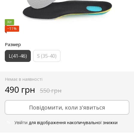
Хіт
−11%
Размер
L(41-46)
S (35-40)
Немає в наявності
490 грн
550 грн
Повідомити, коли з'явиться
Увійти
для відображення накопичувальної знижки
%