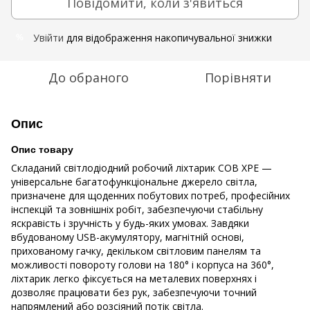
Повідомити, коли з'явиться
Увійти
для відображення накопичувальної знижки
%
До обраного
Порівняти
Опис
Опис товару
Складаний світлодіодний робочий ліхтарик COB XPE —
універсальне багатофункціональне джерело світла,
призначене для щоденних побутових потреб, професійних
інспекцій та зовнішніх робіт, забезпечуючи стабільну
яскравість і зручність у будь-яких умовах. Завдяки
вбудованому USB-акумулятору, магнітній основі,
прихованому гачку, декільком світловим панелям та
можливості повороту голови на 180° і корпуса на 360°,
ліхтарик легко фіксується на металевих поверхнях і
дозволяє працювати без рук, забезпечуючи точний
напрямлений або розсіяний потік світла.