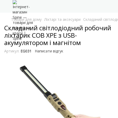
Товари для дому
Ліхтарі та аксесуари
Складаний світлод
Складаний світлодіодний робочий
ліхтарик COB XPE з USB-
акумулятором і магнітом
Артикул:
EG031
Написати відгук