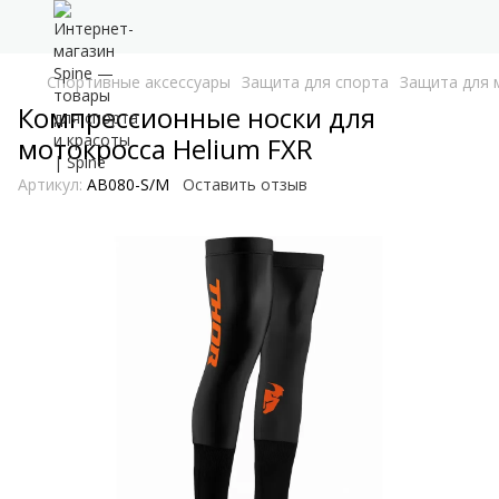
Спортивные аксессуары
Защита для спорта
Защита для 
Компрессионные носки для
мотокросса Helium FXR
Артикул:
AB080-S/M
Оставить отзыв