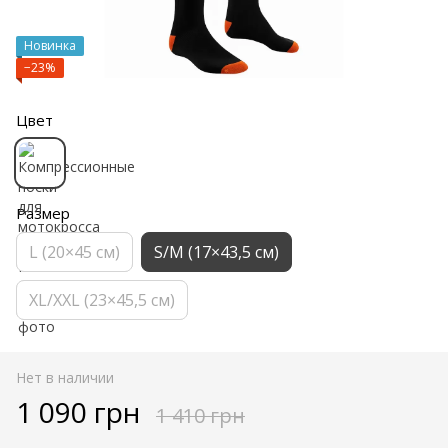
Новинка
−23%
Цвет
Размер
L (20×45 см)
S/M (17×43,5 см)
XL/XXL (23×45,5 см)
Нет в наличии
1 090 грн
1 410 грн