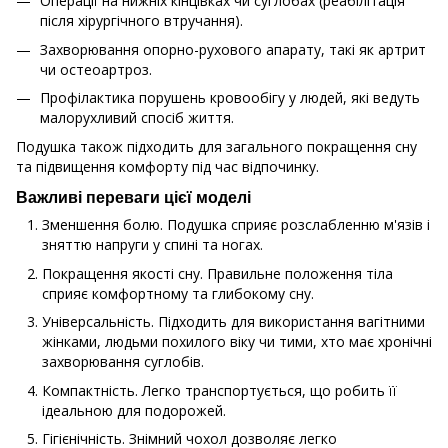
Операції на нижніх кінцівках чи суглобах (реабілітація
після хірургічного втручання).
Захворювання опорно-рухового апарату, такі як артрит
чи остеоартроз.
Профілактика порушень кровообігу у людей, які ведуть
малорухливий спосіб життя.
Подушка також підходить для загального покращення сну
та підвищення комфорту під час відпочинку.
Важливі переваги цієї моделі
Зменшення болю. Подушка сприяє розслабленню м'язів і
зняттю напруги у спині та ногах.
Покращення якості сну. Правильне положення тіла
сприяє комфортному та глибокому сну.
Універсальність. Підходить для використання вагітними
жінками, людьми похилого віку чи тими, хто має хронічні
захворювання суглобів.
Компактність. Легко транспортується, що робить її
ідеальною для подорожей.
Гігієнічність. Знімний чохол дозволяє легко