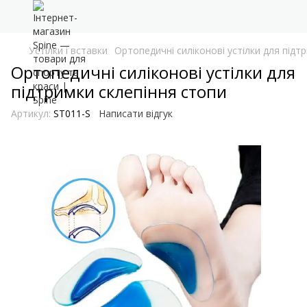
Устілки і вставки
Ортопедичні силіконові устілки для підт
Ортопедичні силіконові устілки для
підтримки склепіння стопи
Артикул:
ST011-S
Написати відгук