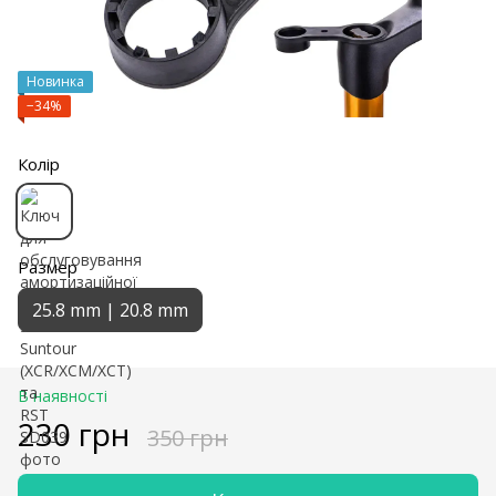
Новинка
−34%
Колір
Размер
25.8 mm | 20.8 mm
В наявності
230 грн
350 грн