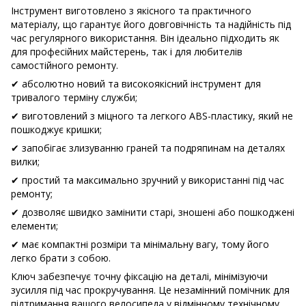
Інструмент виготовлено з якісного та практичного
матеріалу, що гарантує його довговічність та надійність під
час регулярного використання. Він ідеально підходить як
для професійних майстерень, так і для любителів
самостійного ремонту.
✔ абсолютно новий та високоякісний інструмент для
тривалого терміну служби;
✔ виготовлений з міцного та легкого ABS-пластику, який не
пошкоджує кришки;
✔ запобігає злизуванню граней та подряпинам на деталях
вилки;
✔ простий та максимально зручний у використанні під час
ремонту;
✔ дозволяє швидко замінити старі, зношені або пошкоджені
елементи;
✔ має компактні розміри та мінімальну вагу, тому його
легко брати з собою.
Ключ забезпечує точну фіксацію на деталі, мінімізуючи
зусилля під час прокручування. Це незамінний помічник для
підтримання вашого велосипеда у відмінному технічному