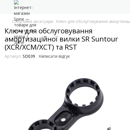
Спортивні аксесуари
Ключ для обслуговування амортизаці
Ключ для обслуговування
амортизаційної вилки SR Suntour
(XCR/XCM/XCT) та RST
Артикул:
SD039
Написати відгук