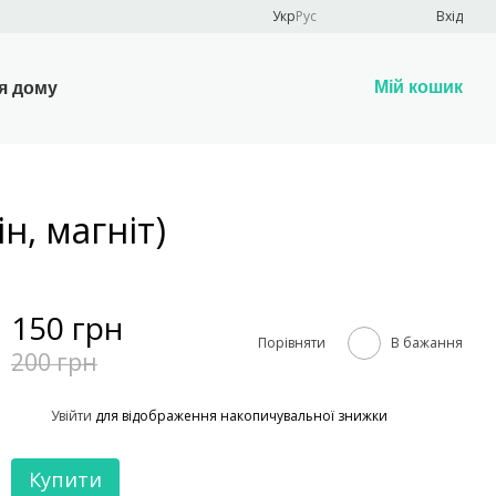
Укр
Рус
Вхід
Мій кошик
я дому
н, магніт)
150 грн
Порівняти
В бажання
200 грн
%
Увійти
для відображення накопичувальної знижки
Купити