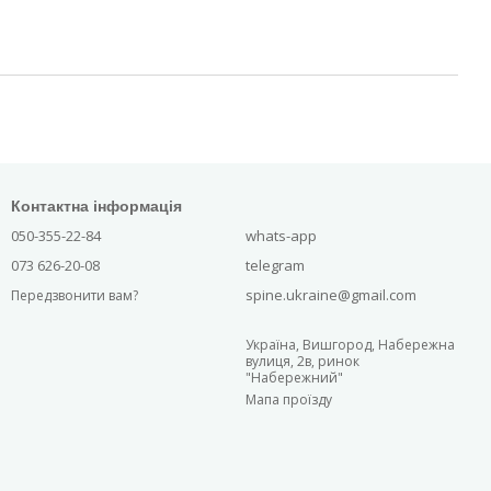
Контактна інформація
050-355-22-84
whats-app
073 626-20-08
telegram
spine.ukraine@gmail.com
Передзвонити вам?
Україна, Вишгород, Набережна
вулиця, 2в, ринок
"Набережний"
Мапа проїзду