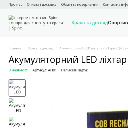
Перейти до основного контенту
Про нас
Оплата і доставка
Обмін та повернення
Контактна інф
Краса та догляд
Спортив
Головна
Краса та догляд
Акумуляторний LED ліхтарик з Type-C (4 реж
Акумуляторний LED ліхтари
В наявності
Артикул: AH01
Написати відгук