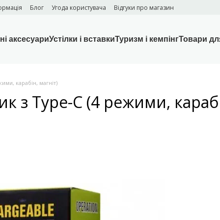
ормація
Блог
Угода користувача
Відгуки про магазин
ні аксесуари
Устілки і вставки
Туризм і кемпінг
Товари дл
ими, карабін, магніт)
к з Type-C (4 режими, карабі