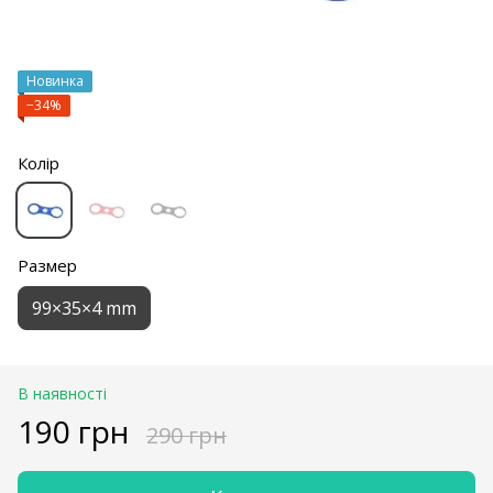
Новинка
−34%
Колір
Размер
99×35×4 mm
В наявності
190 грн
290 грн