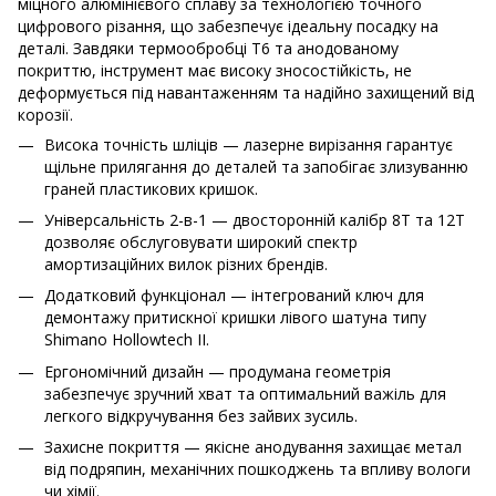
міцного алюмінієвого сплаву за технологією точного
цифрового різання, що забезпечує ідеальну посадку на
деталі. Завдяки термообробці T6 та анодованому
покриттю, інструмент має високу зносостійкість, не
деформується під навантаженням та надійно захищений від
корозії.
Висока точність шліців — лазерне вирізання гарантує
щільне прилягання до деталей та запобігає злизуванню
граней пластикових кришок.
Універсальність 2-в-1 — двосторонній калібр 8T та 12T
дозволяє обслуговувати широкий спектр
амортизаційних вилок різних брендів.
Додатковий функціонал — інтегрований ключ для
демонтажу притискної кришки лівого шатуна типу
Shimano Hollowtech II.
Ергономічний дизайн — продумана геометрія
забезпечує зручний хват та оптимальний важіль для
легкого відкручування без зайвих зусиль.
Захисне покриття — якісне анодування захищає метал
від подряпин, механічних пошкоджень та впливу вологи
чи хімії.